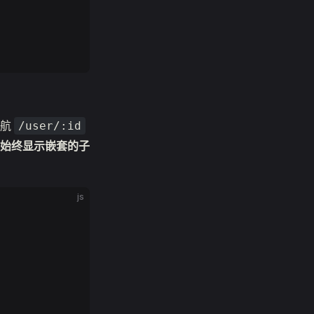
导航
/user/:id
始终显示嵌套的子
js