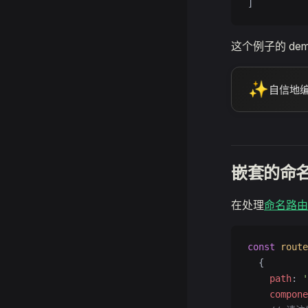
]
这个例子的 de
✨
自信地编写
嵌套的命
在处理
命名路由
const
 route
  {
    path
: 
'
    compone