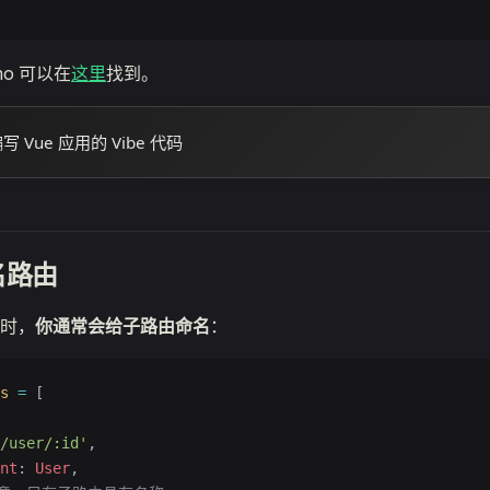
mo 可以在
这里
找到。
 Vue 应用的 Vibe 代码
名路由
时，
你通常会给子路由命名
：
s
 =
 [
/user/:id'
,
nt
: 
User
,