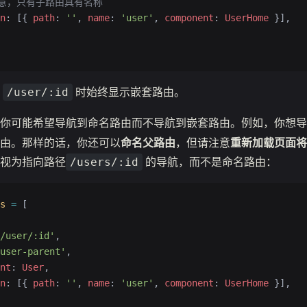
请注意，只有子路由具有名称
n
: [{ 
path
: 
''
, 
name
: 
'user'
, 
component
: 
UserHome
 }],
到
时始终显示嵌套路由。
/user/:id
，你可能希望导航到命名路由而不导航到嵌套路由。例如，你想
由。那样的话，你还可以
命名父路由
，但请注意
重新加载页面将
视为指向路径
的导航，而不是命名路由：
/users/:id
s
 =
 [
/user/:id'
,
user-parent'
,
nt
: 
User
,
n
: [{ 
path
: 
''
, 
name
: 
'user'
, 
component
: 
UserHome
 }],