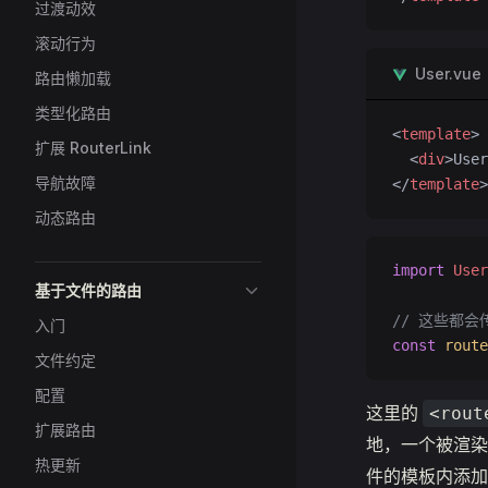
过渡动效
滚动行为
User.vue
路由懒加载
类型化路由
<
template
>
扩展 RouterLink
  <
div
>User
导航故障
</
template
>
动态路由
import
 User
基于文件的路由
// 这些都会传递
入门
const
 route
文件约定
配置
这里的
<rout
扩展路由
地，一个被渲
热更新
件的模板内添