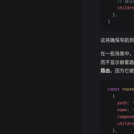
    // 
    childre
  },
]
这将确保导航
在一些场景中
而不显示嵌套路
路由
，因为它被
const
 route
  {
    path
: 
'
    name
: 
'
    compone
    childre
  },