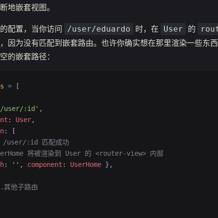
断地嵌套视图。
面的配置，当你访问
时，在
的
/user/eduardo
User
rou
，因为没有匹配到嵌套路由。也许你确实想在那里渲染一些东西
空的嵌套路径：
s
 =
 [
/user/:id'
,
nt
: 
User
,
n
: [
当 /user/:id 匹配成功
UserHome 将被渲染到 User 的 <router-view> 内部
h
: 
''
, 
component
: 
UserHome
 },
...其他子路由