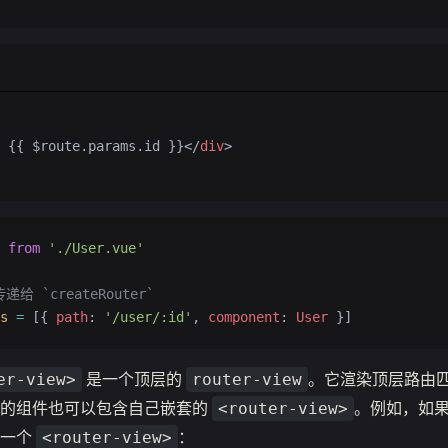
 {{ $route.params.id }}</
div
>
 from
 './User.vue'
给 `createRouter`
s
 =
 [{ 
path
: 
'/user/:id'
, 
component
: 
User
 }]
是一个顶层的
。它渲染顶层路由
er-view>
router-view
染的组件也可以包含自己嵌套的
。例如，如
<router-view>
加一个
：
<router-view>