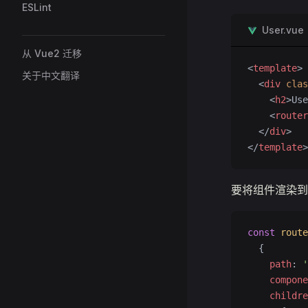
ESLint
User.vue
从 Vue2 迁移
<
template
>
关于中文翻译
  <
div
 clas
    <
h2
>Use
    <
router
  </
div
>
</
template
>
要将组件渲染
const
 route
  {
    path
: 
'
    compone
    childre