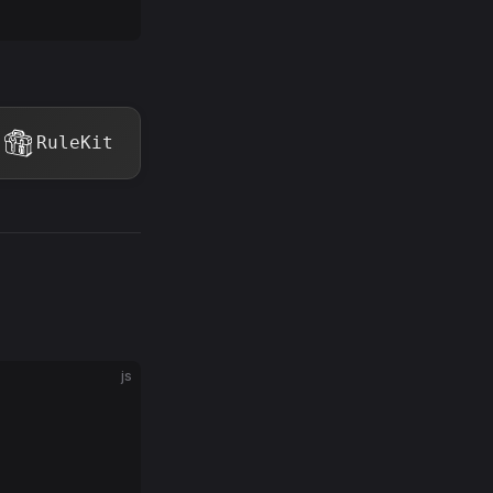
RuleKit
js