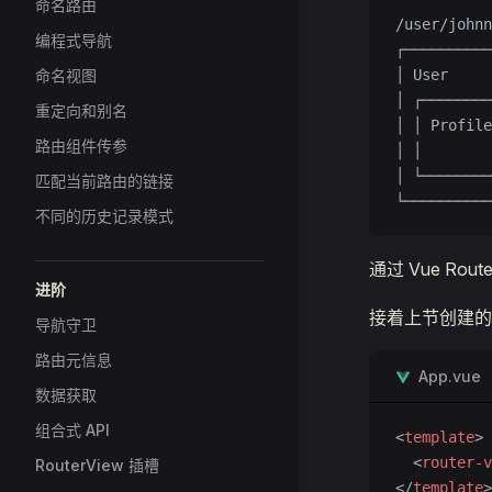
命名路由
/user/johnn
编程式导航
┌──────────
命名视图
│ User     
│ ┌────────
重定向和别名
│ │ Profile
路由组件传参
│ │        
│ └────────
匹配当前路由的链接
└──────────
不同的历史记录模式
通过 Vue R
进阶
接着上节创建的 
导航守卫
路由元信息
App.vue
数据获取
组合式 API
<
template
>
  <
router-v
RouterView 插槽
</
template
>