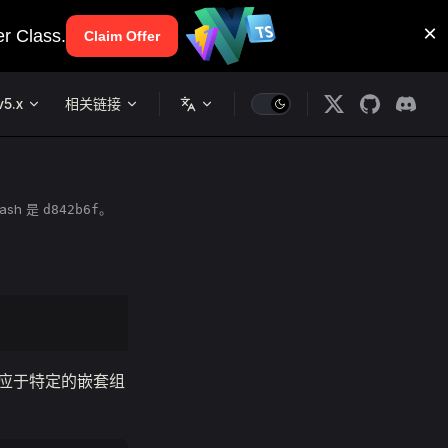
v5.x
相关链接
ash 是
。
d842b6f
对应于特定的嵌套组