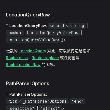
LocationQueryRaw
Ƭ
LocationQueryRaw
:
<
|
Record
string
,
|
number
LocationQueryValueRaw
[]>
LocationQueryValueRaw
松散的
LocationQuery
对象，可以被传递给诸如
Router.push
、
Router.replace
或任何创建
RouteLocationRaw
的函数。
PathParserOptions
Ƭ
PathParserOptions
:
<
,
|
Pick
_PathParserOptions
"end"
|
>
"sensitive"
"strict"