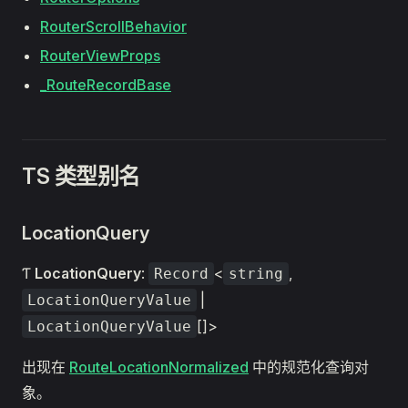
RouterScrollBehavior
RouterViewProps
_RouteRecordBase
TS 类型别名
LocationQuery
Ƭ
LocationQuery
:
<
,
Record
string
|
LocationQueryValue
[]>
LocationQueryValue
出现在
RouteLocationNormalized
中的规范化查询对
象。