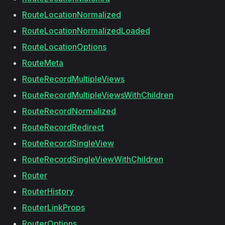
RouteLocationNormalized
RouteLocationNormalizedLoaded
RouteLocationOptions
RouteMeta
RouteRecordMultipleViews
RouteRecordMultipleViewsWithChildren
RouteRecordNormalized
RouteRecordRedirect
RouteRecordSingleView
RouteRecordSingleViewWithChildren
Router
RouterHistory
RouterLinkProps
RouterOptions