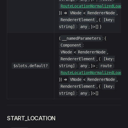
RouteLocationNormalizedLoaded
}) =>
<
,
VNode
RendererNode
, {
RendererElement
[key:
:
; }>[] }
string]
any
(
: {
__namedParameters
:
Component
<
,
VNode
RendererNode
, {
RendererElement
[key:
:
; }> ;
:
$slots.default?
string]
any
route
RouteLocationNormalizedLoaded
}) =>
<
,
VNode
RendererNode
, {
RendererElement
[key:
:
; }>[]
string]
any
START_LOCATION