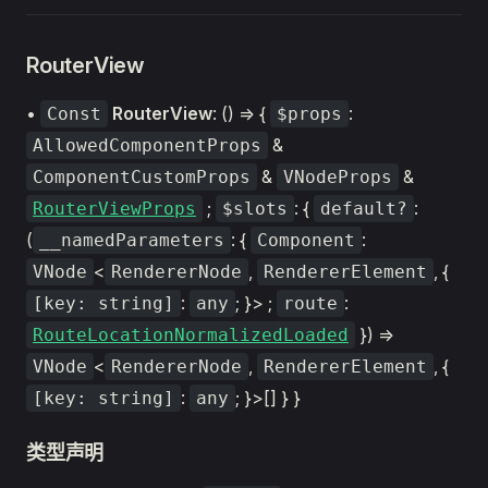
RouterView
•
RouterView
: () => {
:
Const
$props
&
AllowedComponentProps
&
&
ComponentCustomProps
VNodeProps
;
: {
:
RouterViewProps
$slots
default?
(
: {
:
__namedParameters
Component
<
,
, {
VNode
RendererNode
RendererElement
:
; }> ;
:
[key: string]
any
route
}) =>
RouteLocationNormalizedLoaded
<
,
, {
VNode
RendererNode
RendererElement
:
; }>[] } }
[key: string]
any
类型声明