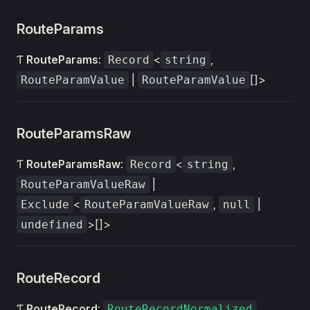
RouteParams
Ƭ
RouteParams
:
<
,
Record
string
|
[]>
RouteParamValue
RouteParamValue
RouteParamsRaw
Ƭ
RouteParamsRaw
:
<
,
Record
string
|
RouteParamValueRaw
<
,
|
Exclude
RouteParamValueRaw
null
>[]>
undefined
RouteRecord
Ƭ
RouteRecord
:
RouteRecordNormalized