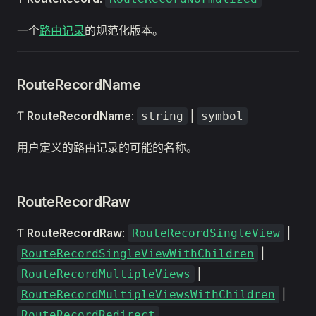
一个
路由记录
的规范化版本。
RouteRecordName
Ƭ
RouteRecordName
:
|
string
symbol
用户定义的路由记录的可能的名称。
RouteRecordRaw
Ƭ
RouteRecordRaw
:
|
RouteRecordSingleView
|
RouteRecordSingleViewWithChildren
|
RouteRecordMultipleViews
|
RouteRecordMultipleViewsWithChildren
RouteRecordRedirect