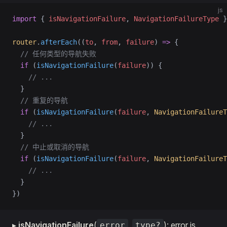
js
import
 { 
isNavigationFailure
, 
NavigationFailureType
 }
router
.
afterEach
((
to
, 
from
, 
failure
) 
=>
 {
  // 任何类型的导航失败
  if
 (
isNavigationFailure
(
failure
)) {
    // ...
  }
  // 重复的导航
  if
 (
isNavigationFailure
(
failure
, 
NavigationFailureT
    // ...
  }
  // 中止或取消的导航
  if
 (
isNavigationFailure
(
failure
, 
NavigationFailureT
    // ...
  }
})
▸
isNavigationFailure
(
,
): error is
error
type?