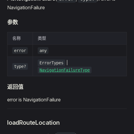
NavigationFailure
参数
名称
类型
error
any
|
ErrorTypes
type?
NavigationFailureType
返回值
error is NavigationFailure
loadRouteLocation