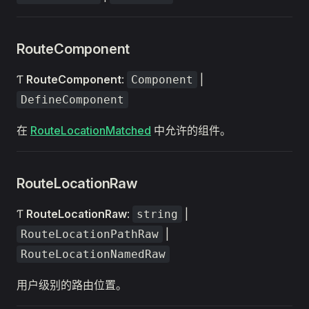
RouteComponent
Ƭ
RouteComponent
:
|
Component
DefineComponent
在
RouteLocationMatched
中允许的组件。
RouteLocationRaw
Ƭ
RouteLocationRaw
:
|
string
|
RouteLocationPathRaw
RouteLocationNamedRaw
用户级别的路由位置。