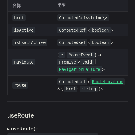
名称
类型
href
ComputedRef<string\>
<
>
isActive
ComputedRef
boolean
<
>
isExactActive
ComputedRef
boolean
(
:
) =>
e
MouseEvent
<
|
navigate
Promise
void
>
NavigationFailure
<
ComputedRef
RouteLocation
route
& {
:
}>
href
string
useRoute
▸
useRoute
():