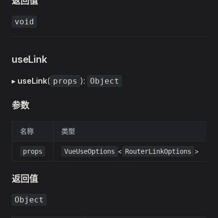
返回值
void
useLink
▸
useLink
(
):
props
Object
参数
名称
类型
<
>
props
VueUseOptions
RouterLinkOptions
返回值
Object