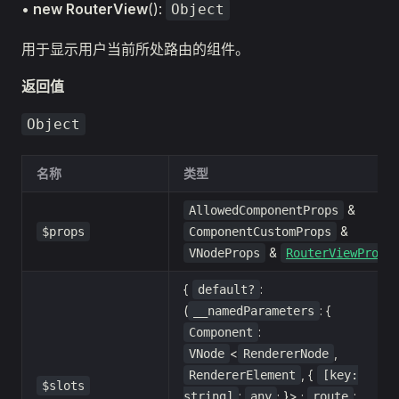
•
new RouterView
():
Object
用于显示用户当前所处路由的组件。
返回值
Object
名称
类型
&
AllowedComponentProps
&
$props
ComponentCustomProps
&
VNodeProps
RouterViewProps
{
:
default?
(
: {
__namedParameters
:
Component
<
,
VNode
RendererNode
, {
RendererElement
[key:
$slots
:
; }> ;
:
string]
any
route