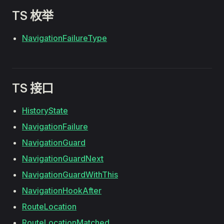
TS 枚举
NavigationFailureType
TS 接口
HistoryState
NavigationFailure
NavigationGuard
NavigationGuardNext
NavigationGuardWithThis
NavigationHookAfter
RouteLocation
RouteLocationMatched