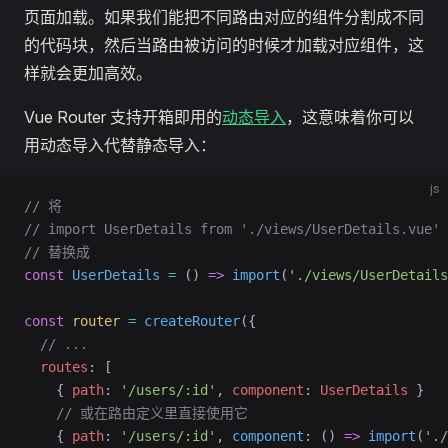
页面加载。如果我们能把不同路由对应的组件分割成不同
的代码块，然后当路由被访问的时候才加载对应组件，这
样就会更加高效。
Vue Router 支持开箱即用的
动态导入
，这意味着你可以
用动态导入代替静态导入：
js
// 将
// import UserDetails from './views/UserDetails.vue'
// 替换成
const
 UserDetails
 =
 () 
=>
 import
(
'./views/UserDetails
const
 router
 =
 createRouter
({
  // ...
  routes
: [
    { 
path
: 
'/users/:id'
, 
component
: 
UserDetails
 }
    // 或在路由定义里直接使用它
    { 
path
: 
'/users/:id'
, 
component
: () 
=>
 import
(
'./