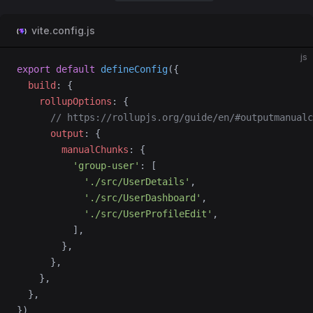
vite.config.js
js
export
 default
 defineConfig
({
  build
: {
    rollupOptions
: {
      // https://rollupjs.org/guide/en/#outputmanualc
      output
: {
        manualChunks
: {
          'group-user'
: [
            './src/UserDetails'
,
            './src/UserDashboard'
,
            './src/UserProfileEdit'
,
          ],
        },
      },
    },
  },
})