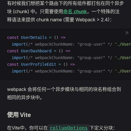
有时候我们想把某个路由下的所有组件都打包在同个异步
块 (chunk) 中。只需要使用
命名 chunk
，一个特殊的注
释语法来提供 chunk name (需要 Webpack > 2.4)：
js
const
 UserDetails
 =
 () 
=>
  import
(
/* webpackChunkName: "group-user" */
 './User
const
 UserDashboard
 =
 () 
=>
  import
(
/* webpackChunkName: "group-user" */
 './User
const
 UserProfileEdit
 =
 () 
=>
  import
(
/* webpackChunkName: "group-user" */
 './User
webpack 会将任何一个异步模块与相同的块名称组合到
相同的异步块中。
使用 Vite
在Vite中，你可以在
下定义分块：
rollupOptions