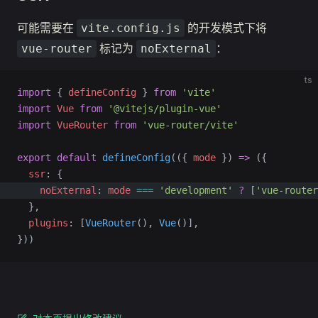
可能需要在
的开发模式下将
vite.config.js
标记为
：
vue-router
noExternal
ts
import
 { 
defineConfig
 } 
from
 'vite'
import
 Vue
 from
 '@vitejs/plugin-vue'
import
 VueRouter
 from
 'vue-router/vite'
export
 default
 defineConfig
(({ 
mode
 }) 
=>
 ({
  ssr
: {
    noExternal
: 
mode
 ===
 'development'
 ?
 [
'vue-router
  },
  plugins
: [
VueRouter
(), 
Vue
()],
}))