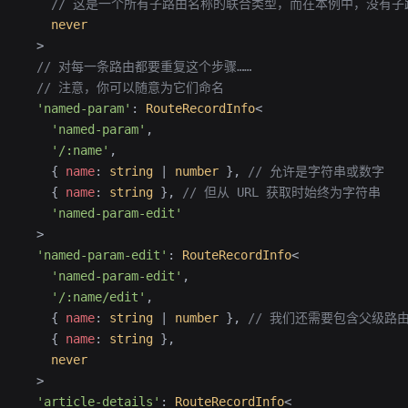
    // 这是一个所有子路由名称的联合类型，而在本例中，没有子
    never
  >
  // 对每一条路由都要重复这个步骤……
  // 注意，你可以随意为它们命名
  'named-param'
:
 RouteRecordInfo
<
    'named-param'
,
    '/:name'
,
    { 
name
:
 string
 |
 number
 }, 
// 允许是字符串或数字
    { 
name
:
 string
 }, 
// 但从 URL 获取时始终为字符串
    'named-param-edit'
  >
  'named-param-edit'
:
 RouteRecordInfo
<
    'named-param-edit'
,
    '/:name/edit'
,
    { 
name
:
 string
 |
 number
 }, 
// 我们还需要包含父级路
    { 
name
:
 string
 },
    never
  >
  'article-details'
:
 RouteRecordInfo
<