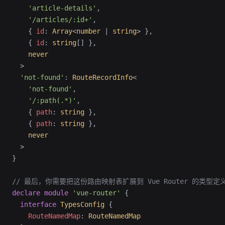
    'article-details'
,
    '/articles/:id+'
,
    { 
id
:
 Array
<
number
 |
 string
> },
    { 
id
:
 string
[] },
    never
  >
  'not-found'
:
 RouteRecordInfo
<
    'not-found'
,
    '/:path(.*)'
,
    { 
path
:
 string
 },
    { 
path
:
 string
 },
    never
  >
}
// 最后，你需要把这份路由映射表扩展到 Vue Router 的类型定
declare
 module
 'vue-router'
 {
  interface
 TypesConfig
 {
    RouteNamedMap
:
 RouteNamedMap